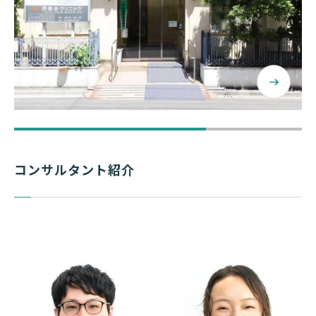
医療法人社団 同善病院 様
同善病院の改革～地域に寄り添うコミュニティホ
コンサルタント紹介
スピタルを目指して～
回復期リハビリテーション、機能強化型在宅療
病床機
能
養支援病院
45 床
東京都台東区
病床数
地域