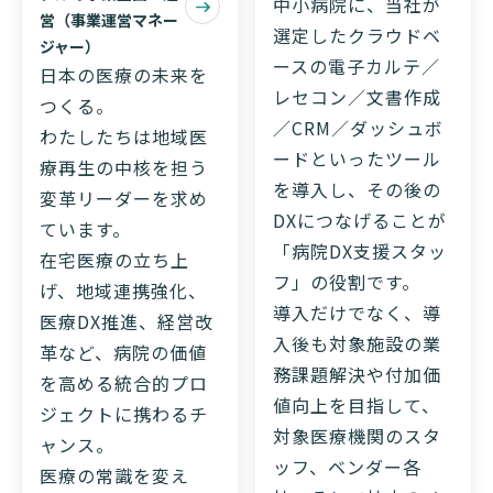
中小病院に、当社が
営（事業運営マネー
選定したクラウドベ
ジャー）
ースの電子カルテ／
日本の医療の未来を
レセコン／文書作成
つくる。
／CRM／ダッシュボ
わたしたちは地域医
ードといったツール
療再生の中核を担う
を導入し、その後の
変革リーダーを求め
DXにつなげることが
ています。
「病院DX支援スタッ
在宅医療の立ち上
フ」の役割です。
げ、地域連携強化、
導入だけでなく、導
医療DX推進、経営改
入後も対象施設の業
革など、病院の価値
務課題解決や付加価
を高める統合的プロ
値向上を目指して、
ジェクトに携わるチ
対象医療機関のスタ
ャンス。
ッフ、ベンダー各
医療の常識を変え