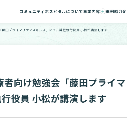
コミュニティホスピタルについて
事業内容
事例紹介
企
事業承継支援
会社概要
コンサルティング/ハンズオン支援
マネジメ
会「藤田プライマリケアスキルズ」にて、弊社執行役員 小松が講演します
事務センター/医療DX
コンサル
医療者向け勉強会「藤田プライ
行役員 小松が講演します