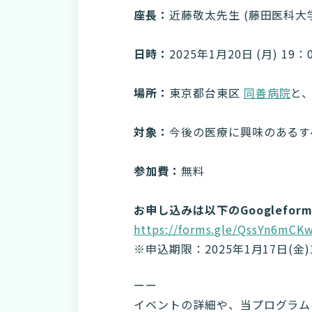
座長：
近藤敬太先生 (藤田医科
日時：
2025年1月20日 (月) 1
場所：
東京都台東区
同善病院
と
対象：
今後の医療に興味のあるす
参加費：
無料
お申し込みは以下のGooglefor
https://forms.gle/QssYn6mC
※申込期限：2025年1月17日(金)1
ーー
イベントの詳細や、当プログラム