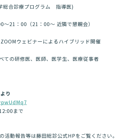
大学総合診療プログラム 指導医)
9：00～21：00（21：00～ 近隣で懇親会）
、ZOOMウェビナーによるハイブリッド開催
べての研修医、医師、医学生、医療従事者
mより
KwpwUdMq7
2:00まで
の活動報告等は藤田総診公式HPをご覧ください。