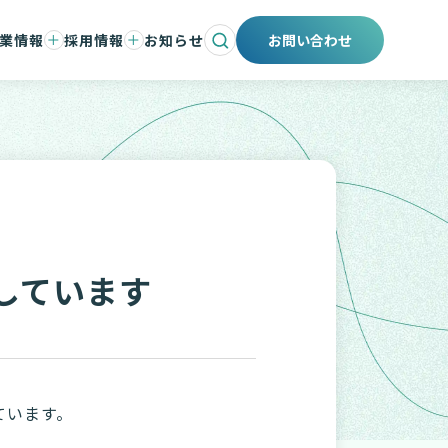
業情報
採用情報
お知らせ
お問い合わせ
会社と事業
ントメッセージ
仕事と人
タント紹介
職場環境と制度
募集要項
エントリー
採用ブログ
しています
ています。