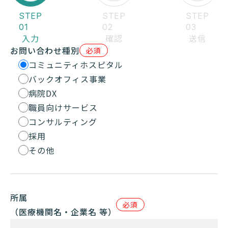
STEP
STEP
STEP
01
02
03
入力
確認
送信
お問い合わせ種別
必須
コミュニティホスピタル
バックオフィス事業
病院DX
職員向けサービス
コンサルティング
採用
その他
所属
必須
（医療機関名・企業名 等）