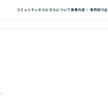
コミュニティホスピタルについて
事業内容
事例紹介
企
事業承継支援
会社概要
コンサルティング/ハンズオン支援
マネジメ
事務センター/医療DX
コンサル
は、